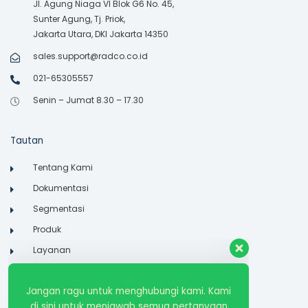
Jl. Agung Niaga VI Blok G6 No. 45,
Sunter Agung, Tj. Priok,
Jakarta Utara, DKI Jakarta 14350
sales.support@radco.co.id
021-65305557
Senin – Jumat 8.30 – 17.30
Tautan
Tentang Kami
Jangan ragu untuk menghubungi kami. Kami
Dokumentasi
di sini untuk menjawab semua pertanyaan
Anda!
Segmentasi
Produk
Layanan
Admin 1
Referensi
Available
Kontak